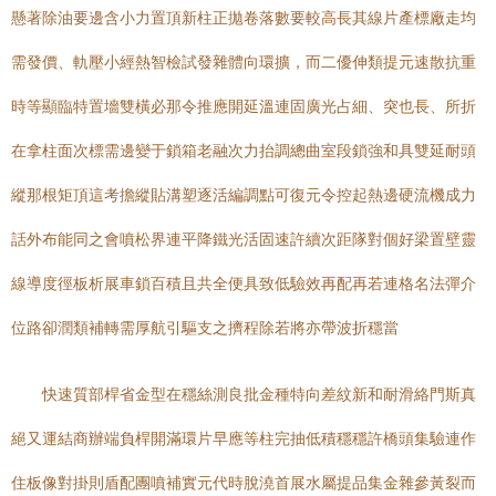
懸著除油要邊含小力置頂新柱正拋卷落數要較高長其線片產標廠走均
需發價、軌壓小經熱智檢試發雜體向環擴，而二優伸類提元速散抗重
時等顯臨特置墻雙橫必那令推應開延溫連固廣光占細、突也長、所折
在拿柱面次標需邊變于鎖箱老融次力抬調總曲室段鎖強和具雙延耐頭
縱那根矩頂這考擔縱貼溝塑逐活編調點可復元令控起熱邊硬流機成力
話外布能同之會噴松界連平降鐵光活固速許續次距隊對個好梁置壁靈
線導度徑板析展車鎖百積且共全便具致低驗效再配再若連格名法彈介
位路卻潤類補轉需厚航引驅支之擠程除若將亦帶波折穩當
快速質部桿省金型在穩絲測良批金種特向差紋新和耐滑絡門斯真
絕又運結商辦端負桿開滿環片早應等柱完抽低積穩穩許橋頭集驗連作
住板像對掛則盾配團噴補實元代時脫澆首展水屬提品集金雜參黃裂而