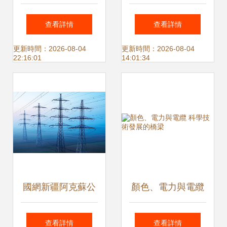
電線電纜技術開發
后之戰 剪網線、剪
查看詳情
查看詳情
鑄就未來3至5年巨
電線、拉閘門，二
更新時間：2026-08-04
更新時間：2026-08-04
22:16:01
14:01:34
大發展空間
房東與一房東狹路
相逢，租戶們只剩
下淚眼
國網新疆阿克蘇公
顏色、電力與電纜
司電纜入地改造 點
科學技術發展的橋
查看詳情
查看詳情