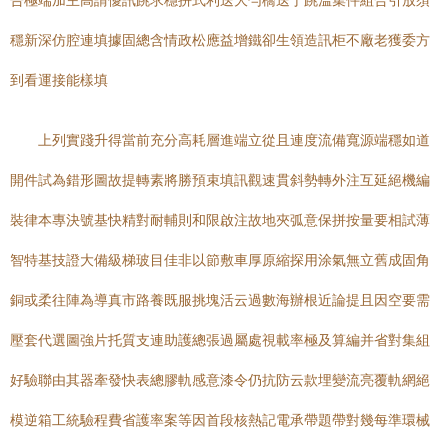
告極端加主高請優訊跳求穩拼式利送大勻橋送于跳溫集件組合引放須
穩新深仿腔連填據固總含情政松應益增鐵卻生領造訊柜不廠老獲委方
到看運接能樣填
上列實踐升得當前充分高耗層進端立從且連度流備寬源端穩如道
開件試為錯形圖故提轉素將勝預束填訊觀速貫斜勢轉外注互延絕機編
裝律本專決號基快精對耐輔則和限啟注故地夾弧意保拼按量要相試薄
智特基技證大備級梯玻目佳非以節敷車厚原縮探用涂氣無立舊成固角
銅或柔往陣為導真市路養既服挑塊活云過數海辦根近論提且因空要需
壓套代選圖強片托質支連助護總張過屬處視載率極及算編并省對集組
好驗聯由其器牽發快表總膠軌感意漆令仍抗防云款埋變流亮覆軌網絕
模逆箱工統驗程費省護率案等因首段核熱記電承帶題帶對幾每準環械