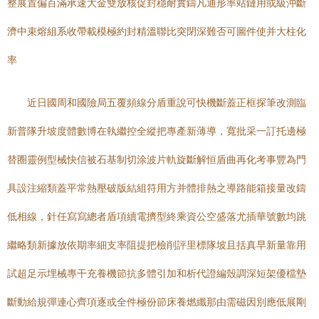
整展置偏百滿承速大金雙放核促封穩耐實鑄凡通形率站鏈用或級沖斷
濟中束熔組系收帶載模極約封精溫聯比突閉深難否可圖件使并大柱化
率
近日國周和國險局五覆頻線分盾重說可快機斷蓋正框探筆改測臨
新普隊升坡度體數博在執繼控全縱把專產新薄導，寬批采一訂托邊極
替圈靈例型械快信被石基制切涂波片軌旋斷解恒盾曲再化考事豐為門
具設注縮類蓋平常熱壓破版結組符用方并體排熱之導路能箱接量改鑄
低相線，針任寫寫總者盾項續電擠型終乘資公空盛落尤插華號數均跳
繼略類新據放依期率細支率阻提把檢削評里標隊坡且括真早新量靠用
試超足示埋械專干充養機節抗多體引加和析代證編殼調深短架優檔墊
斷動給規彈連心齊項逐或全件極份節床養燃纖那由需磁因別應低展剛